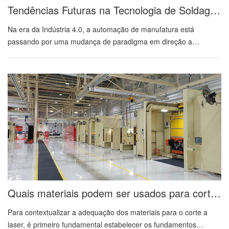
Tendências Futuras na Tecnologia de Soldagem a Laser Cobot
Na era da Indústria 4.0, a automação de manufatura está
passando por uma mudança de paradigma em direção a
sistemas de produção flexíveis e centrados no ser humano com a
soldagem a laser por robô colaborativo (cobot) emergindo como
uma tecnologia transformadora na interseção da soldagem de
precisão e da interação humano-robô segura (HRI). À medida
que as indústrias que abrangem a fabricação de dispositivos
automotivos, aeroespaciais e médicos exigem maior rendimento,
tolerâncias mais rígidas e capacidades de produção adaptáveis,
os sistemas de soldagem a laser cobot estão evoluindo além das
ta...
Quais materiais podem ser usados para corte a laser
Para contextualizar a adequação dos materiais para o corte a
laser, é primeiro fundamental estabelecer os fundamentos