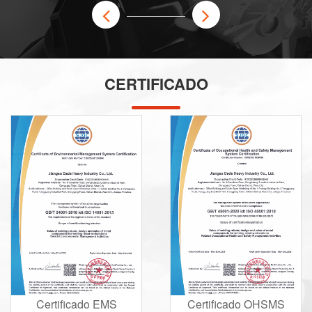
portas de extração de poeira e dispositivos de proteção de
segurança integrados. Melhora significativamente o
ambiente de trabalho, reduz a intensidade de trabalho e
melhora a segurança do operador.O sistema de controle
de ônibus baseado em PLC simplifica a ligação entre o
CERTIFICADO
gabinete de controle e o braço robótico, oferecendo fácil
configuração de parâmetros e alta confiabilidade. ...
Certificado EMS
Certificado OHSMS