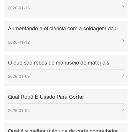
sistemas integrados e inteligentes que redefinem os fluxos de
2026-01-16
trabalho de manuseio, processamento e instalação de vidro. Da
delicada manipulação de tubos de vidro em laboratórios
Aumentando a eficiência com a soldagem da linha de produção
farmacêuticos à instalação arquitetônica de vidro de grande
formato em arranha-c&eacu...
2026-01-12
O que são robôs de manuseio de materiais
2026-01-09
Qual Robô É Usado Para Cortar
2026-01-05
Qual é a melhor máquina de corte computadorizada