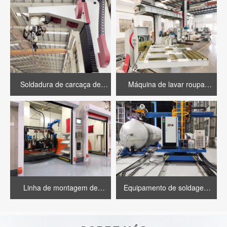
Soldadura de carcaça de
Máquina de lavar roupa
motor de alta tensão
industrial
Linha de montagem de
Equipamento de soldagem
soldagem inteligente
de vaso a pressão P + T