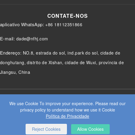
F
L
B
P
T
a
i
l
i
w
c
n
o
n
i
e
k
g
t
t
CONTATE-NOS
b
e
g
e
t
o
d
e
r
e
aplicativo WhatsApp:
+86 18112351866
o
I
r
e
r
k
n
s
t
E-mail:
dade@nfhj.com
We use Cookie To improve your experience. Please read our
Endereço:
NO.8, estrada do sol, ind.park do sol, cidade de
privacy policy to understand how we use it Cookie
donghutang, distrito de Xishan, cidade de Wuxi, província de
Política de Privacidade
Jiangsu, China
Reject Cookies
Allow Cookies