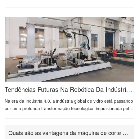
técnicos do processo. O corte a laser requer uma tecnologia
avançada de ablação térmica empregada em sistemas de corte a
laser de controle numérico por computador (CNC) utiliza um feixe
de laser coerente e monocromático (focado por meio de lentes
ópticas para atingir densidades de energia de 10 ^ 6 10 ^ 8 W /
cm²) para induzir a transformação do material por meio de fusão,
vaporização ou degradação oxidativa. A eficácia do corte a laser
é inerentemente dependente das propriedades ópticas do
material (absortividade no comprim...
Tendências Futuras Na Robótica Da Indústria De Vidro
Na era da Indústria 4.0, a indústria global de vidro está passando
por uma profunda transformação tecnológica, impulsionada pela
crescente demanda por produtos de vidro de alta precisão,
eficiência operacional e segurança no local de trabalho. A
robótica, como um facilitador central da fabricação avançada,
Quais são as vantagens da máquina de corte a laser de 5 eixos
evoluiu de ferramentas de automação especializadas para