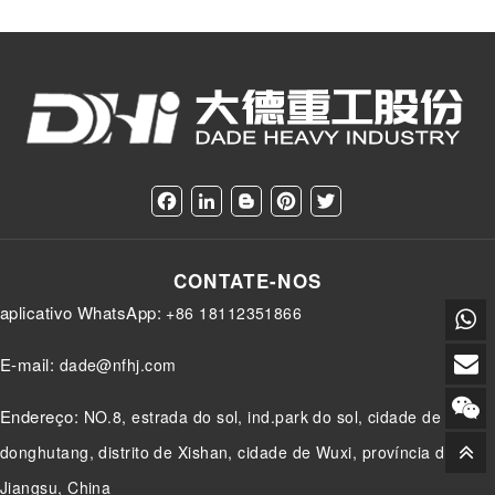
F
L
B
P
T
a
i
l
i
w
c
n
o
n
i
e
k
g
t
t
CONTATE-NOS
b
e
g
e
t
o
d
e
r
e
aplicativo WhatsApp:
+86 18112351866
o
I
r
e
r
k
n
s
t
E-mail:
dade@nfhj.com
Endereço:
NO.8, estrada do sol, ind.park do sol, cidade de
donghutang, distrito de Xishan, cidade de Wuxi, província de
Jiangsu, China