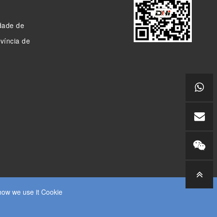
idade de
ovíncia de
how we use it Cookie
PA DO SITE
RSS (EM INGLÊS)
XML
POLÍTICA DE PRIVACIDADE