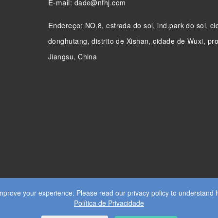
E-mail:
dade@nfhj.com
Endereço:
NO.8, estrada do sol, ind.park do sol, c
donghutang, distrito de Xishan, cidade de Wuxi, pr
Jiangsu, China
prove your experience. Please read our privacy policy to understand 
Política de Privacidade
OS DIREITOS RESERVADOS.
WEB DESIGN
BY WANGKE
MA