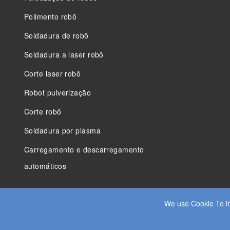
Polimento robô
Soldadura de robô
Soldadura a laser robô
Corte laser robô
Robot pulverização
Corte robô
Soldadura por plasma
Carregamento e descarregamento
automáticos
We use Cookie To im
© 2025 JIANGSU DADE INDÚSTRIA PESADA CO.LTD. TODOS 