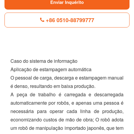
Enviar Inquérito
+86 0510-88799777
F
L
B
P
T
a
i
l
i
w
c
n
o
n
i
e
k
g
t
t
Caso do sistema de informação
b
e
g
e
t
Aplicação de estampagem automática
o
d
e
r
e
o
I
r
e
r
O pessoal de carga, descarga e estampagem manual
k
n
s
t
é denso, resultando em baixa produção.
A peça de trabalho é carregada e descarregada
automaticamente por robôs, e apenas uma pessoa é
necessária para operar cada linha de produção,
economizando custos de mão de obra; O robô adota
um robô de manipulação importado japonês, que tem