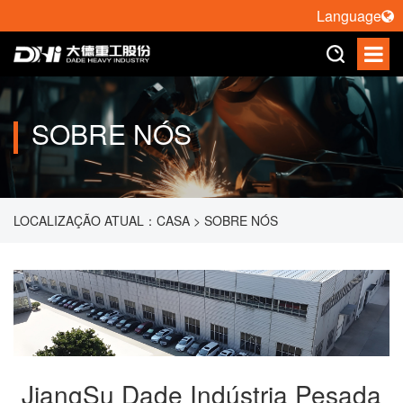
Language
SOBRE NÓS
LOCALIZAÇÃO ATUAL：
CASA
>
SOBRE NÓS
JiangSu Dade Indústria Pesada