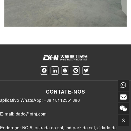
F
L
B
P
T
a
i
l
i
w
c
n
o
n
i
e
k
g
t
t
CONTATE-NOS
b
e
g
e
t
o
d
e
r
e
aplicativo WhatsApp:
+86 18112351866
o
I
r
e
r
k
n
s
t
E-mail:
dade@nfhj.com
Endereço:
NO.8, estrada do sol, ind.park do sol, cidade de