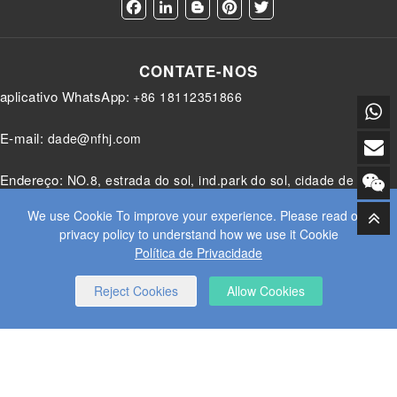
F
L
B
P
T
a
i
l
i
w
c
n
o
n
i
e
k
g
t
t
CONTATE-NOS
b
e
g
e
t
o
d
e
r
e
aplicativo WhatsApp:
+86 18112351866
o
I
r
e
r
k
n
s
t
E-mail:
dade@nfhj.com
Endereço:
NO.8, estrada do sol, ind.park do sol, cidade de
donghutang, distrito de Xishan, cidade de Wuxi, província de
We use Cookie To improve your experience. Please read our
privacy policy to understand how we use it Cookie
Jiangsu, China
Política de Privacidade
Reject Cookies
Allow Cookies
© 2025 JIANGSU DADE INDÚSTRIA PESADA CO.LTD. TODOS OS
DIREITOS RESERVADOS.
WEB DESIGN
BY WANGKE
MAPA DO SITE
RSS (EM INGLÊS)
XML
POLÍTICA DE
PRIVACIDADE