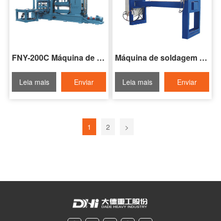
FNY-200C Máquina de soldagem de costura estreita para tiras de aço
Máquina de soldagem de costura de rolo duplo da série FNZ
Leia mais
Enviar
Leia mais
Enviar
Inquérito
Inquérito
1
2
>