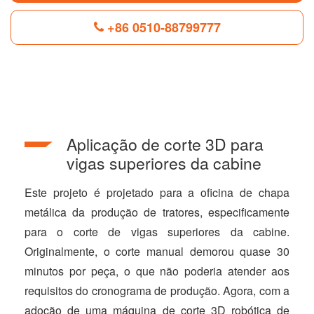
+86 0510-88799777
F
L
B
P
T
a
i
l
i
w
c
n
o
n
i
e
k
g
t
t
b
e
g
e
t
Aplicação de corte 3D para
o
d
e
r
e
o
I
r
e
r
vigas superiores da cabine
k
n
s
t
Este projeto é projetado para a oficina de chapa
metálica da produção de tratores, especificamente
para o corte de vigas superiores da cabine.
Originalmente, o corte manual demorou quase 30
minutos por peça, o que não poderia atender aos
requisitos do cronograma de produção. Agora, com a
adoção de uma máquina de corte 3D robótica de