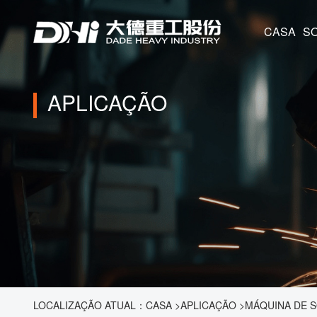
CASA
APLICAÇÃO
LOCALIZAÇÃO ATUAL：
CASA
>
APLICAÇÃO
>
MÁQUINA DE S