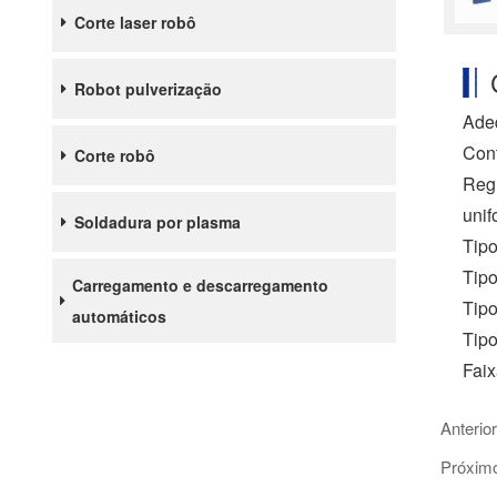
Corte laser robô
Robot pulverização
Adeq
Cont
Corte robô
Regu
unif
Soldadura por plasma
Tipo
Tipo
Carregamento e descarregamento
Tipo
automáticos
Tipo
Faix
Anterio
Próxim