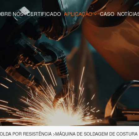
SOBRE NÓS
CERTIFICADO
APLICAÇÃO
CASO
NOTÍCIA
OLDA POR RESISTÊNCIA
>
MÁQUINA DE SOLDAGEM DE COSTURA 