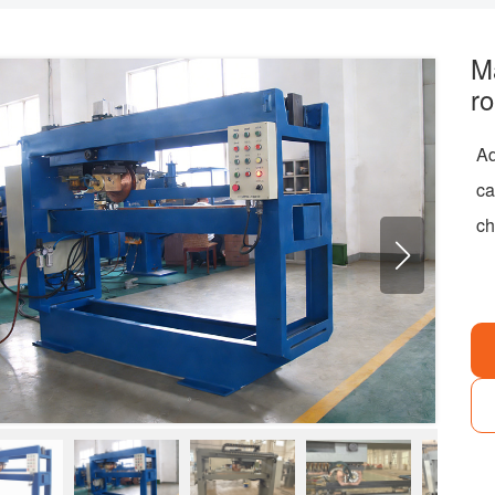
M
ro
A
ca
ch