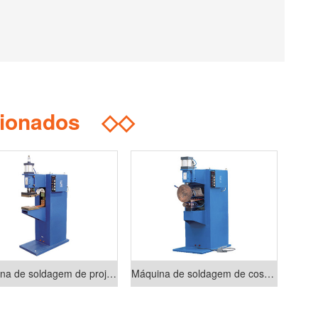
cionados
◇◇
Máquina de soldagem de projeção pneumática da série DT
Máquina de soldagem de costura série FN-II