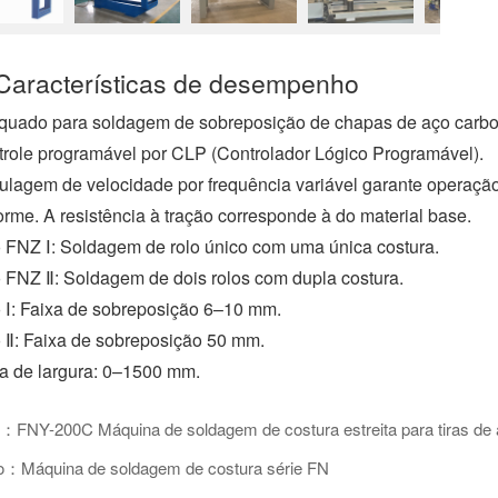
a
c
e
Características de desempenho
b
o
o
uado para soldagem de sobreposição de chapas de aço carbono,
k
role programável por CLP (Controlador Lógico Programável).
lagem de velocidade por frequência variável garante operaçã
orme. A resistência à tração corresponde à do material base.
 FNZ Ⅰ: Soldagem de rolo único com uma única costura.
 FNZ Ⅱ: Soldagem de dois rolos com dupla costura.
 Ⅰ: Faixa de sobreposição 6–10 mm.
 Ⅱ: Faixa de sobreposição 50 mm.
a de largura: 0–1500 mm.
r：FNY-200C Máquina de soldagem de costura estreita para tiras de
o：Máquina de soldagem de costura série FN