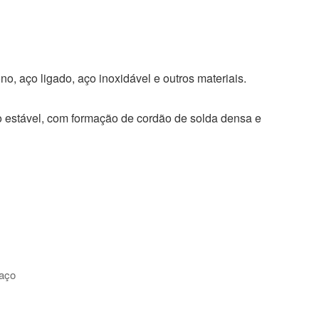
F
L
B
P
T
i
l
i
w
n
o
n
i
k
g
t
t
e
g
e
t
d
e
r
e
I
r
e
r
 aço ligado, aço inoxidável e outros materiais.
n
s
t
o estável, com formação de cordão de solda densa e
 aço