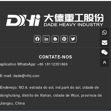
F
L
B
P
T
a
i
l
i
w
c
n
o
n
i
e
k
g
t
t
CONTATE-NOS
b
e
g
e
t
o
d
e
r
e
aplicativo WhatsApp:
+86 18112351866
o
I
r
e
r
k
n
s
t
E-mail:
dade@nfhj.com
Endereço:
NO.8, estrada do sol, ind.park do sol, cidade de
donghutang, distrito de Xishan, cidade de Wuxi, província de
Jiangsu, China