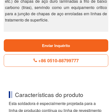
etc.) de chapas de aço duro laminadas a frio de baixo
carbono (tiras), servindo como um equipamento crítico
para a junção de chapas de aço enroladas em linhas de
tratamento de superfície.
Enviar Inquérito
+86 0510-88799777
F
L
B
P
T
a
i
l
i
w
c
n
o
n
i
Características do produto
e
k
g
t
t
b
e
g
e
t
o
d
e
r
e
Esta soldadora é especialmente projetada para a
o
I
r
e
r
linha de produção contínua ou linha de revestimento
k
n
s