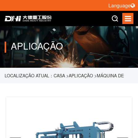
Language
APLICAÇÃO
LOCALIZAÇÃO ATUAL：
CASA
>
APLICAÇÃO
>
MÁQUINA DE
SOLDA POR RESISTÊNCIA
>
FNY-200C MÁQUINA DE
SOLDAGEM DE COSTURA ESTREITA PARA TIRAS DE AÇO