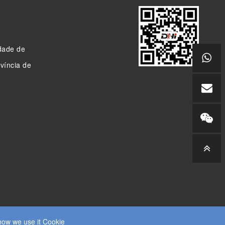
idade de
ovíncia de
how we use it Cookie