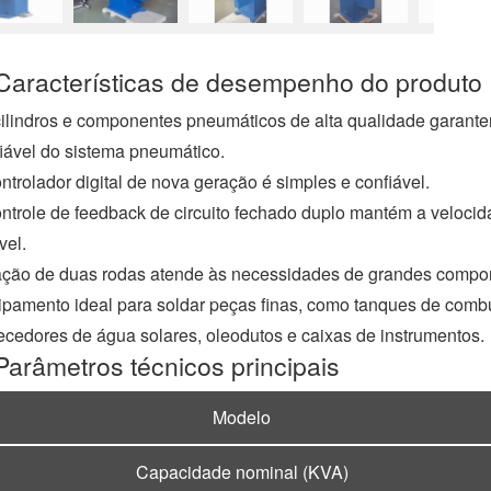
a
c
e
Características de desempenho do produto
b
o
o
ilindros e componentes pneumáticos de alta qualidade garant
k
iável do sistema pneumático.
ntrolador digital de nova geração é simples e confiável.
ntrole de feedback de circuito fechado duplo mantém a veloci
vel.
ação de duas rodas atende às necessidades de grandes compon
pamento ideal para soldar peças finas, como tanques de combu
cedores de água solares, oleodutos e caixas de instrumentos.
Parâmetros técnicos principais
Modelo
Capacidade nominal (KVA)