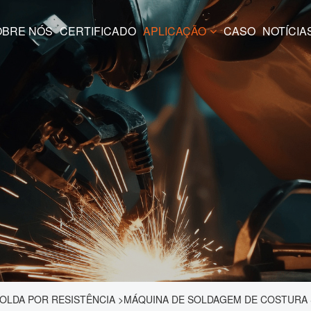
SOBRE NÓS
CERTIFICADO
APLICAÇÃO
CASO
NOTÍCIA
OLDA POR RESISTÊNCIA
>
MÁQUINA DE SOLDAGEM DE COSTURA S