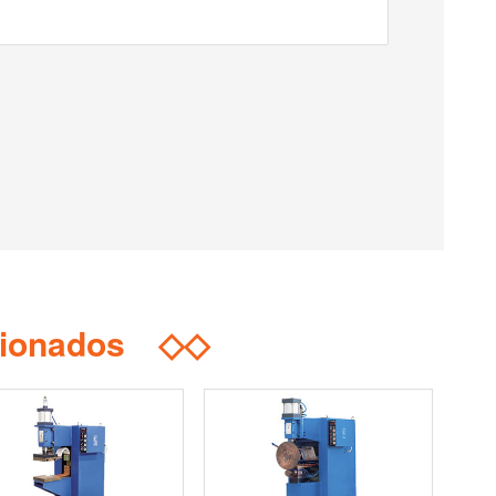
cionados
◇◇