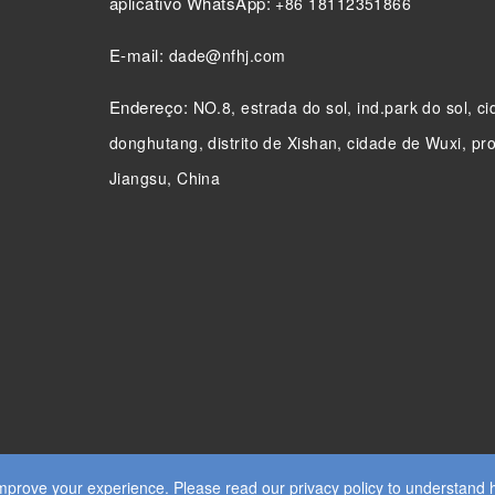
aplicativo WhatsApp:
+86 18112351866
E-mail:
dade@nfhj.com
Endereço:
NO.8, estrada do sol, ind.park do sol, c
donghutang, distrito de Xishan, cidade de Wuxi, pr
Jiangsu, China
prove your experience. Please read our privacy policy to understand 