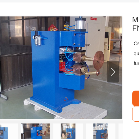
M
FN
O
q
fu