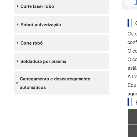
Corte laser robô
Robot pulverização
Os c
conf
Corte robô
O co
O co
Soldadura por plasma
está
A tr
Carregamento e descarregamento
Equi
automáticos
aque