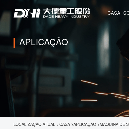
CASA
APLICAÇÃO
LOCALIZAÇÃO ATUAL：
CASA
>
APLICAÇÃO
>
MÁQUINA DE S