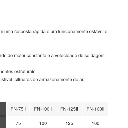
F
L
B
P
T
i
l
i
w
n
o
n
i
k
g
t
t
e
g
e
t
d
e
r
e
I
r
e
r
em uma resposta rápida e um funcionamento estável e
n
s
t
dade do motor constante e a velocidade de soldagem
entes estruturais.
stível, cilindros de armazenamento de ar,
FN-75II
FN-100II
FN-125II
FN-160II
75
100
125
160