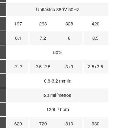
Unifásico 380V 50Hz
197
263
328
420
6.1
7.2
8
8.5
50%
2+2
2.5+2.5
3+3
3.5+3.5
0,8-3,2 m/min
20 milímetros
120L / hora
620
720
810
930