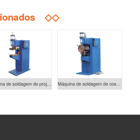
cionados
◇◇
Máquina de soldagem de projeção pneumática da série DT
Máquina de soldagem de costura série FN-II