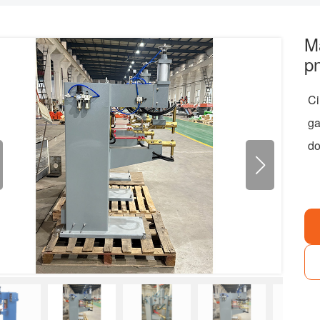
M
p
Ci
ga
do