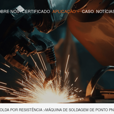
SOBRE NÓS
CERTIFICADO
APLICAÇÃO
CASO
NOTÍCIA
OLDA POR RESISTÊNCIA
>
MÁQUINA DE SOLDAGEM DE PONTO PN