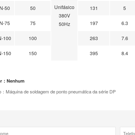
Unifásico
N-50
50
131
5
380V
N-75
75
197
6.3
50Hz
-100
100
263
7.6
-150
150
395
8.4
ior：Nenhum
o：Máquina de soldagem de ponto pneumática da série DP