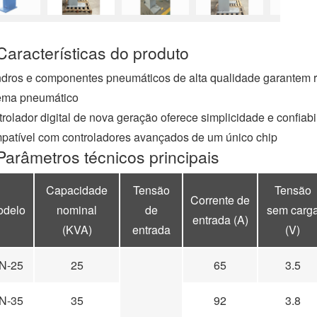
a
c
e
Características do produto
b
o
o
ndros e componentes pneumáticos de alta qualidade garantem r
k
tema pneumático
rolador digital de nova geração oferece simplicidade e confiab
atível com controladores avançados de um único chip
Parâmetros técnicos principais
Capacidade
Tensão
Tensão
Corrente de
odelo
nominal
de
sem carg
entrada (A)
(KVA)
entrada
(V)
N-25
25
65
3.5
N-35
35
92
3.8