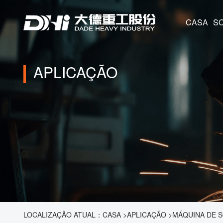
CASA
APLICAÇÃO
LOCALIZAÇÃO ATUAL：
CASA
>
APLICAÇÃO
>
MÁQUINA DE S