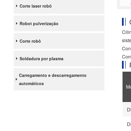
Corte laser robô
Robot pulverização
Cili
sis
Corte robô
Cont
Comp
Soldadura por plasma
Carregamento e descarregamento
automáticos
M
D
D