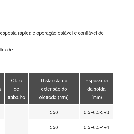
F
L
B
P
T
i
l
i
w
n
o
n
i
k
g
t
t
e
g
e
t
d
e
r
e
I
r
e
r
esposta rápida e operação estável e confiável do
n
s
t
ilidade
Ciclo
Distância de
Espessura
a
de
extensão do
da solda
trabalho
eletrodo (mm)
(mm)
350
0.5+0.5-3+3
350
0.5+0.5-4+4